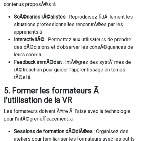
contenus proposÃ©s :â
ScÃ©narios rÃ©alistes
: Reproduisez fidÃ¨lement les
situations professionnelles rencontrÃ©es par les
apprenants.â
InteractivitÃ©
: Permettez aux utilisateurs de prendre
des dÃ©cisions et d’observer les consÃ©quences de
leurs choix.â
Feedback immÃ©diat
: IntÃ©grez des systÃ¨mes de
rÃ©troaction pour guider l’apprentissage en temps
rÃ©el.â
5. Former les formateurs Ã
l’utilisation de la VR
Les formateurs doivent Ãªtre Ã l’aise avec la technologie
pour l’intÃ©grer efficacement :â
Sessions de formation dÃ©diÃ©es
: Organisez des
ateliers pour familiariser les formateurs avec les outils