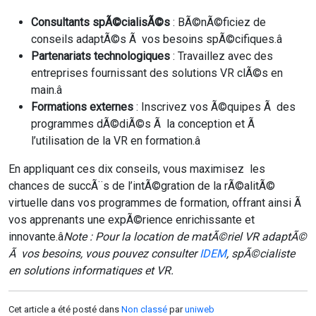
Consultants spÃ©cialisÃ©s
: BÃ©nÃ©ficiez de
conseils adaptÃ©s Ã vos besoins spÃ©cifiques.â
Partenariats technologiques
: Travaillez avec des
entreprises fournissant des solutions VR clÃ©s en
main.â
Formations externes
: Inscrivez vos Ã©quipes Ã des
programmes dÃ©diÃ©s Ã la conception et Ã
l’utilisation de la VR en formation.â
En appliquant ces dix conseils, vous maximisez les
chances de succÃ¨s de l’intÃ©gration de la rÃ©alitÃ©
virtuelle dans vos programmes de formation, offrant ainsi Ã
vos apprenants une expÃ©rience enrichissante et
innovante.â
Note : Pour la location de matÃ©riel VR adaptÃ©
Ã vos besoins, vous pouvez consulter
IDEM
, spÃ©cialiste
en solutions informatiques et VR.
Cet article a été posté dans
Non classé
par
uniweb