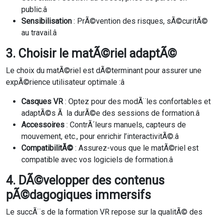
public.â
Sensibilisation
: PrÃ©vention des risques, sÃ©curitÃ©
au travail.â
3. Choisir le matÃ©riel adaptÃ©
Le choix du matÃ©riel est dÃ©terminant pour assurer une
expÃ©rience utilisateur optimale :â
Casques VR
: Optez pour des modÃ¨les confortables et
adaptÃ©s Ã la durÃ©e des sessions de formation.â
Accessoires
: ContrÃ´leurs manuels, capteurs de
mouvement, etc., pour enrichir l’interactivitÃ©.â
CompatibilitÃ©
: Assurez-vous que le matÃ©riel est
compatible avec vos logiciels de formation.â
4. DÃ©velopper des contenus
pÃ©dagogiques immersifs
Le succÃ¨s de la formation VR repose sur la qualitÃ© des