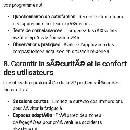
vos programmes :â
Questionnaires de satisfaction
: Recueillez les retours
des apprenants sur leur expÃ©rience.â
Tests de connaissances
: Comparez les rÃ©sultats
avant et aprÃ¨s la formation VR.â
Observations pratiques
: Ãvaluez l’application des
compÃ©tences acquises en situation rÃ©elle.â
8. Garantir la sÃ©curitÃ© et le confort
des utilisateurs
Une utilisation prolongÃ©e de la VR peut entraÃ®ner des
inconforts :â
Sessions courtes
: Limitez la durÃ©e des immersions
pour Ã©viter la fatigue.â
Espaces adaptÃ©s
: PrÃ©parez des zones
dÃ©gagÃ©es pour prÃ©venir les accidents
physiques.â