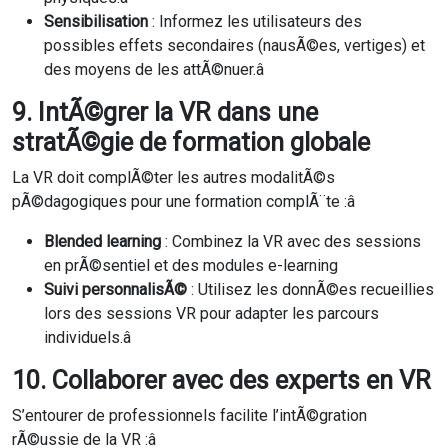
Sensibilisation
: Informez les utilisateurs des
possibles effets secondaires (nausÃ©es, vertiges) et
des moyens de les attÃ©nuer.â
9. IntÃ©grer la VR dans une
stratÃ©gie de formation globale
La VR doit complÃ©ter les autres modalitÃ©s
pÃ©dagogiques pour une formation complÃ¨te :â
Blended learning
: Combinez la VR avec des sessions
en prÃ©sentiel et des modules e-learning
Suivi personnalisÃ©
: Utilisez les donnÃ©es recueillies
lors des sessions VR pour adapter les parcours
individuels.â
10. Collaborer avec des experts en VR
S’entourer de professionnels facilite l’intÃ©gration
rÃ©ussie de la VR :â