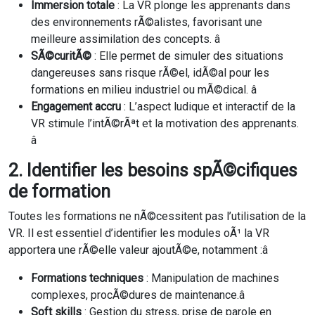
Immersion totale
: La VR plonge les apprenants dans
des environnements rÃ©alistes, favorisant une
meilleure assimilation des concepts. â
SÃ©curitÃ©
: Elle permet de simuler des situations
dangereuses sans risque rÃ©el, idÃ©al pour les
formations en milieu industriel ou mÃ©dical. â
Engagement accru
: L’aspect ludique et interactif de la
VR stimule l’intÃ©rÃªt et la motivation des apprenants.
â
2. Identifier les besoins spÃ©cifiques
de formation
Toutes les formations ne nÃ©cessitent pas l’utilisation de la
VR. Il est essentiel d’identifier les modules oÃ¹ la VR
apportera une rÃ©elle valeur ajoutÃ©e, notamment :â
Formations techniques
: Manipulation de machines
complexes, procÃ©dures de maintenance.â
Soft skills
: Gestion du stress, prise de parole en