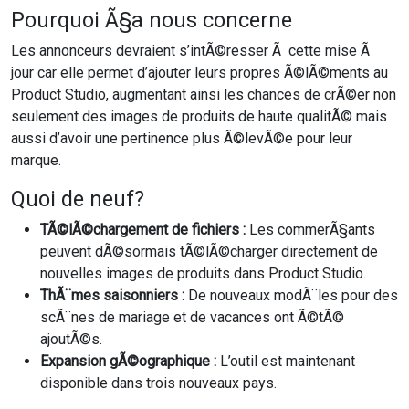
Pourquoi Ã§a nous concerne
Les annonceurs devraient s’intÃ©resser Ã cette mise Ã
jour car elle permet d’ajouter leurs propres Ã©lÃ©ments au
Product Studio, augmentant ainsi les chances de crÃ©er non
seulement des images de produits de haute qualitÃ© mais
aussi d’avoir une pertinence plus Ã©levÃ©e pour leur
marque.
Quoi de neuf?
TÃ©lÃ©chargement de fichiers :
Les commerÃ§ants
peuvent dÃ©sormais tÃ©lÃ©charger directement de
nouvelles images de produits dans Product Studio.
ThÃ¨mes saisonniers :
De nouveaux modÃ¨les pour des
scÃ¨nes de mariage et de vacances ont Ã©tÃ©
ajoutÃ©s.
Expansion gÃ©ographique :
L’outil est maintenant
disponible dans trois nouveaux pays.