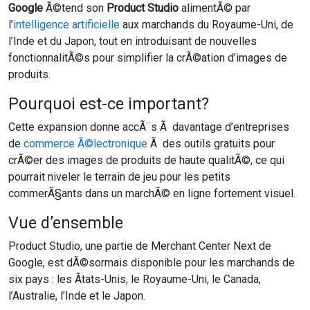
Google
Ã©tend son
Product Studio
alimentÃ© par
l’
intelligence artificielle
aux marchands du Royaume-Uni, de
l’Inde et du Japon, tout en introduisant de nouvelles
fonctionnalitÃ©s pour simplifier la crÃ©ation d’images de
produits.
Pourquoi est-ce important?
Cette expansion donne accÃ¨s Ã davantage d’entreprises
de
commerce Ã©lectronique
Ã des outils gratuits pour
crÃ©er des images de produits de haute qualitÃ©, ce qui
pourrait niveler le terrain de jeu pour les petits
commerÃ§ants dans un marchÃ© en ligne fortement visuel.
Vue d’ensemble
Product Studio, une partie de Merchant Center Next de
Google, est dÃ©sormais disponible pour les marchands de
six pays : les Ãtats-Unis, le Royaume-Uni, le Canada,
l’Australie, l’Inde et le Japon.