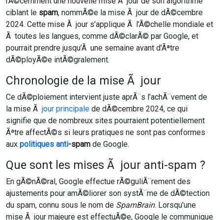
rÃ©cemment une nouvelle mise Ã jour de son algorithme
ciblant le
spam
, nommÃ©e la mise Ã jour de dÃ©cembre
2024. Cette mise Ã jour s’applique Ã l’Ã©chelle mondiale et
Ã toutes les langues, comme dÃ©clarÃ© par Google, et
pourrait prendre jusqu’Ã une semaine avant d’Ãªtre
dÃ©ployÃ©e intÃ©gralement.
Chronologie de la mise Ã jour
Ce dÃ©ploiement intervient juste aprÃ¨s l’achÃ¨vement de
la mise Ã
jour principale
de dÃ©cembre 2024, ce qui
signifie que de nombreux sites pourraient potentiellement
Ãªtre affectÃ©s si leurs pratiques ne sont pas conformes
aux
politiques anti
-spam
de Google.
Que sont les mises Ã jour anti-spam ?
En gÃ©nÃ©ral, Google effectue rÃ©guliÃ¨rement des
ajustements pour amÃ©liorer son systÃ¨me de dÃ©tection
du spam, connu sous le nom de
SpamBrain
. Lorsqu’une
mise Ã jour majeure est effectuÃ©e, Google le communique