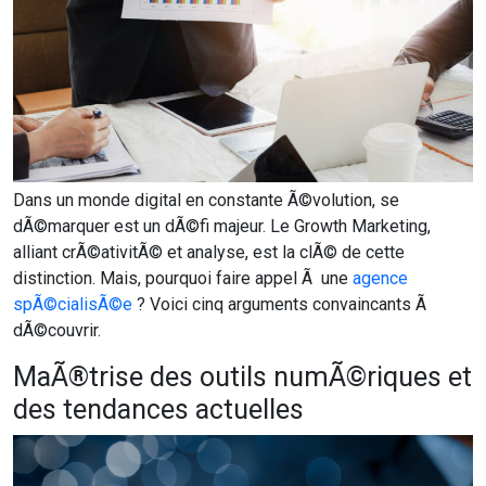
Dans un monde digital en constante Ã©volution, se
dÃ©marquer est un dÃ©fi majeur. Le Growth Marketing,
alliant crÃ©ativitÃ© et analyse, est la clÃ© de cette
distinction. Mais, pourquoi faire appel Ã une
agence
spÃ©cialisÃ©e
? Voici cinq arguments convaincants Ã
dÃ©couvrir.
MaÃ®trise des outils numÃ©riques et
des tendances actuelles