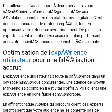
Par ailleurs, en faisant appel Ã leurs services, vous
bÃ©nÃ©ficierez d’une stratÃ©gie adaptÃ©e aux
Ã©volutions constantes des plateformes digitales. C’est
donc une assurance de rester compÃ©titif, tout en
optimisant votre retour sur investissement. De plus, ces
experts savent identifier les canaux les plus performants
pour votre activitÃ©, assurant une visibilitÃ© maximale.
Optimisation de l’
expÃ©rience
utilisateur
pour une fidÃ©lisation
accrue
L’expÃ©rience utilisateur fait toute la diffÃ©rence dans un
paysage numÃ©rique concurrentiel. Une agence de Growth
Marketing sait combien il est vital d’offrir Ã vos clients une
expÃ©rience en ligne fluide et mÃ©morable.
En affinant chaque Ã©tape du parcours client, ces experts
garantissent que votre audience ne se contente pas de