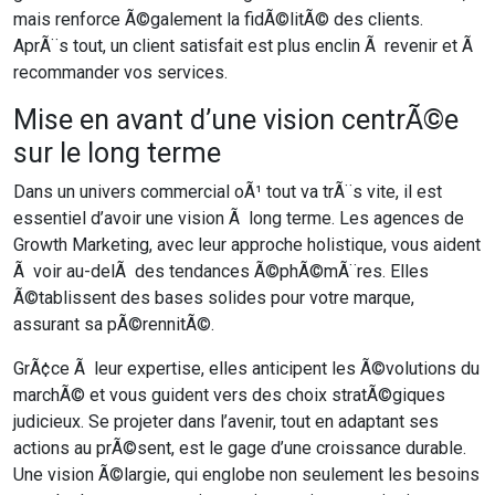
mais renforce Ã©galement la fidÃ©litÃ© des clients.
AprÃ¨s tout, un client satisfait est plus enclin Ã revenir et Ã
recommander vos services.
Mise en avant d’une vision centrÃ©e
sur le long terme
Dans un univers commercial oÃ¹ tout va trÃ¨s vite, il est
essentiel d’avoir une vision Ã long terme. Les agences de
Growth Marketing, avec leur approche holistique, vous aident
Ã voir au-delÃ des tendances Ã©phÃ©mÃ¨res. Elles
Ã©tablissent des bases solides pour votre marque,
assurant sa pÃ©rennitÃ©.
GrÃ¢ce Ã leur expertise, elles anticipent les Ã©volutions du
marchÃ© et vous guident vers des choix stratÃ©giques
judicieux. Se projeter dans l’avenir, tout en adaptant ses
actions au prÃ©sent, est le gage d’une croissance durable.
Une vision Ã©largie, qui englobe non seulement les besoins