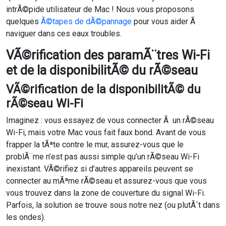
intrÃ©pide utilisateur de Mac ! Nous vous proposons
quelques
Ã©tapes de dÃ©pannage
pour vous aider Ã
naviguer dans ces eaux troubles.
VÃ©rification des paramÃ¨tres Wi-Fi
et de la disponibilitÃ© du rÃ©seau
VÃ©rification de la disponibilitÃ© du
rÃ©seau Wi-Fi
Imaginez : vous essayez de vous connecter Ã un rÃ©seau
Wi-Fi, mais votre Mac vous fait faux bond. Avant de vous
frapper la tÃªte contre le mur, assurez-vous que le
problÃ¨me n’est pas aussi simple qu’un rÃ©seau Wi-Fi
inexistant. VÃ©rifiez si d’autres appareils peuvent se
connecter au mÃªme rÃ©seau et assurez-vous que vous
vous trouvez dans la zone de couverture du signal Wi-Fi.
Parfois, la solution se trouve sous notre nez (ou plutÃ´t dans
les ondes).