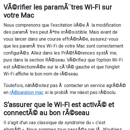
VÃ©rifier les paramÃ¨tres Wi-Fi sur
votre Mac
Nous comprenons que l’excitation liÃ©e Ã la modification
des paramÃ¨tres peut Ãªtre irrÃ©sistible. Mais avant de
vous lancer dans une course effrÃ©nÃ©e, assurez-vous
que les paramÃ¨tres Wi-Fi de votre Mac sont correctement
configurÃ©s. Allez dans les PrÃ©fÃ©rences systÃ¨me,
puis dans la section RÃ©seau. VÃ©rifiez que l’option Wi-Fi
est sÃ©lectionnÃ©e sur le cÃ´tÃ© gauche et que l’onglet
Wi-Fi affiche le bon nom de rÃ©seau.
Toutefois, nâhÃ©sitez pas Ã contacter un service agrÃ©Ã©
en
rÃ©paration mac
si le problÃ¨me nâest pas rÃ©solu.
S’assurer que le Wi-Fi est activÃ© et
connectÃ© au bon rÃ©seau
Il s’agit d’un cas classique de syndrome du « c’est
allumÃ© ». Nous sommes tous passÃ©s par lÃ . N’oubliez