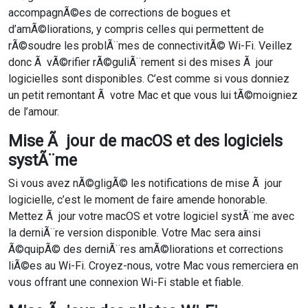
accompagnÃ©es de corrections de bogues et
d’amÃ©liorations, y compris celles qui permettent de
rÃ©soudre les problÃ¨mes de connectivitÃ© Wi-Fi. Veillez
donc Ã vÃ©rifier rÃ©guliÃ¨rement si des mises Ã jour
logicielles sont disponibles. C’est comme si vous donniez
un petit remontant Ã votre Mac et que vous lui tÃ©moigniez
de l’amour.
Mise Ã jour de macOS et des logiciels
systÃ¨me
Si vous avez nÃ©gligÃ© les notifications de mise Ã jour
logicielle, c’est le moment de faire amende honorable.
Mettez Ã jour votre macOS et votre logiciel systÃ¨me avec
la derniÃ¨re version disponible. Votre Mac sera ainsi
Ã©quipÃ© des derniÃ¨res amÃ©liorations et corrections
liÃ©es au Wi-Fi. Croyez-nous, votre Mac vous remerciera en
vous offrant une connexion Wi-Fi stable et fiable.