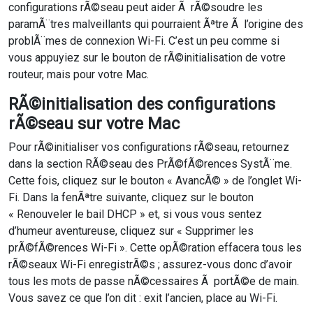
configurations rÃ©seau peut aider Ã rÃ©soudre les
paramÃ¨tres malveillants qui pourraient Ãªtre Ã l’origine des
problÃ¨mes de connexion Wi-Fi. C’est un peu comme si
vous appuyiez sur le bouton de rÃ©initialisation de votre
routeur, mais pour votre Mac.
RÃ©initialisation des configurations
rÃ©seau sur votre Mac
Pour rÃ©initialiser vos configurations rÃ©seau, retournez
dans la section RÃ©seau des PrÃ©fÃ©rences SystÃ¨me.
Cette fois, cliquez sur le bouton « AvancÃ© » de l’onglet Wi-
Fi. Dans la fenÃªtre suivante, cliquez sur le bouton
« Renouveler le bail DHCP » et, si vous vous sentez
d’humeur aventureuse, cliquez sur « Supprimer les
prÃ©fÃ©rences Wi-Fi ». Cette opÃ©ration effacera tous les
rÃ©seaux Wi-Fi enregistrÃ©s ; assurez-vous donc d’avoir
tous les mots de passe nÃ©cessaires Ã portÃ©e de main.
Vous savez ce que l’on dit : exit l’ancien, place au Wi-Fi.