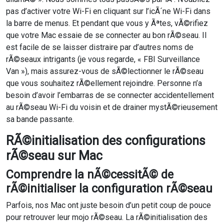
pas d’activer votre Wi-Fi en cliquant sur l’icÃ´ne Wi-Fi dans
la barre de menus. Et pendant que vous y Ãªtes, vÃ©rifiez
que votre Mac essaie de se connecter au bon rÃ©seau. Il
est facile de se laisser distraire par d’autres noms de
rÃ©seaux intrigants (je vous regarde, « FBI Surveillance
Van »), mais assurez-vous de sÃ©lectionner le rÃ©seau
que vous souhaitez rÃ©ellement rejoindre. Personne n’a
besoin d’avoir l’embarras de se connecter accidentellement
au rÃ©seau Wi-Fi du voisin et de drainer mystÃ©rieusement
sa bande passante.
RÃ©initialisation des configurations
rÃ©seau sur Mac
Comprendre la nÃ©cessitÃ© de
rÃ©initialiser la configuration rÃ©seau
Parfois, nos Mac ont juste besoin d’un petit coup de pouce
pour retrouver leur mojo rÃ©seau. La rÃ©initialisation des