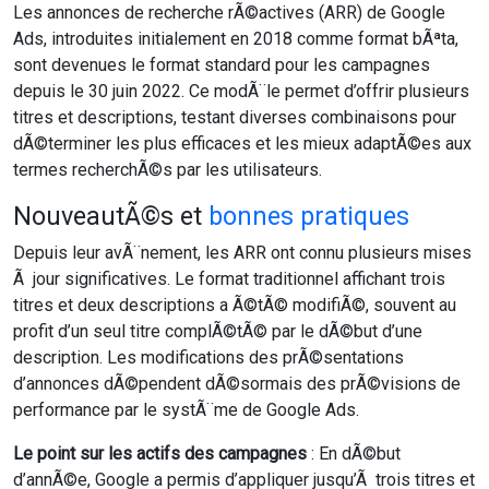
Les annonces de recherche rÃ©actives (ARR) de Google
Ads, introduites initialement en 2018 comme format bÃªta,
sont devenues le format standard pour les campagnes
depuis le 30 juin 2022. Ce modÃ¨le permet d’offrir plusieurs
titres et descriptions, testant diverses combinaisons pour
dÃ©terminer les plus efficaces et les mieux adaptÃ©es aux
termes recherchÃ©s par les utilisateurs.
NouveautÃ©s et
bonnes pratiques
Depuis leur avÃ¨nement, les ARR ont connu plusieurs mises
Ã jour significatives. Le format traditionnel affichant trois
titres et deux descriptions a Ã©tÃ© modifiÃ©, souvent au
profit d’un seul titre complÃ©tÃ© par le dÃ©but d’une
description. Les modifications des prÃ©sentations
d’annonces dÃ©pendent dÃ©sormais des prÃ©visions de
performance par le systÃ¨me de Google Ads.
Le point sur les actifs des campagnes
: En dÃ©but
d’annÃ©e, Google a permis d’appliquer jusqu’Ã trois titres et