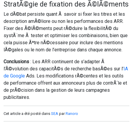
StratÃ©gie de fixation des Ã©lÃ©ments
Le dÃ©bat persiste quant Ã savoir si fixer les titres et les
description amÃ©liore ou non les performances des ARR.
Fixer des Ã©lÃ©ments peut rÃ©duire la flexibilitÃ© du
systÃ¨me Ã tester et optimiser les combinaisons, bien que
cela puisse Ãªtre nÃ©cessaire pour inclure des mentions
lÃ©gales ou le nom de l’entreprise dans chaque annonce.
Conclusions
: Les ARR continuent de s’adapter Ã
l’Ã©volution des capacitÃ©s de recherche basÃ©es sur l’
IA
de Google
Ads. Les modifications rÃ©centes et les outils
de performance offrent aux annonceurs plus de contrÃ´le et
de prÃ©cision dans la gestion de leurs campagnes
publicitaires.
Cet article a été posté dans
SEA
par
Ranoro