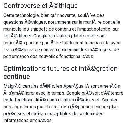
Controverse et Ã©thique
Cette technologie, bien qu’innovante, soulÃ¨ve des
questions Ã©thiques, notamment sur la maniÃ¨re dont elle
manipule les snippets de contenu et l’impact potentiel sur
les Ã©diteurs. Google et d’autres plateformes sont
critiquÃ©s pour ne pas Ãªtre totalement transparents avec
les crÃ©ateurs de contenu concernant les mÃ©triques de
performance des nouvelles fonctionnalitÃ©s.
Optimisations futures et intÃ©gration
continue
MalgrÃ© certains dÃ©fis, les AperÃ§us IA sont amenÃ©s
Ã s’amÃ©liorer avec le temps. Google prÃ©voit d’Ã©tendre
cette fonctionnalitÃ© dans d’autres rÃ©gions et d’ajuster
ses algorithmes pour fournir des rÃ©ponses encore plus
prÃ©cises et moins susceptibles de contenir des
informations erronÃ©es.