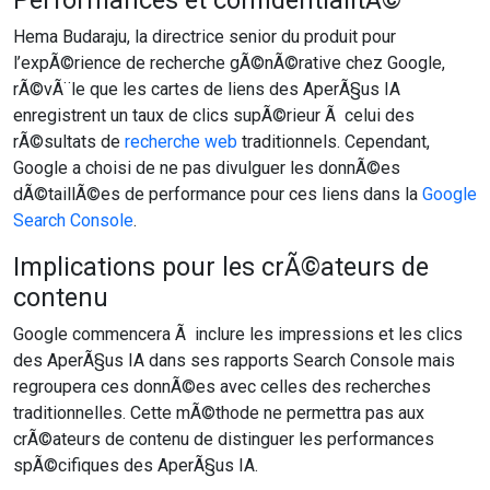
Performances et confidentialitÃ©
Hema Budaraju, la directrice senior du produit pour
l’expÃ©rience de recherche gÃ©nÃ©rative chez Google,
rÃ©vÃ¨le que les cartes de liens des AperÃ§us IA
enregistrent un taux de clics supÃ©rieur Ã celui des
rÃ©sultats de
recherche web
traditionnels. Cependant,
Google a choisi de ne pas divulguer les donnÃ©es
dÃ©taillÃ©es de performance pour ces liens dans la
Google
Search Console
.
Implications pour les crÃ©ateurs de
contenu
Google commencera Ã inclure les impressions et les clics
des AperÃ§us IA dans ses rapports Search Console mais
regroupera ces donnÃ©es avec celles des recherches
traditionnelles. Cette mÃ©thode ne permettra pas aux
crÃ©ateurs de contenu de distinguer les performances
spÃ©cifiques des AperÃ§us IA.