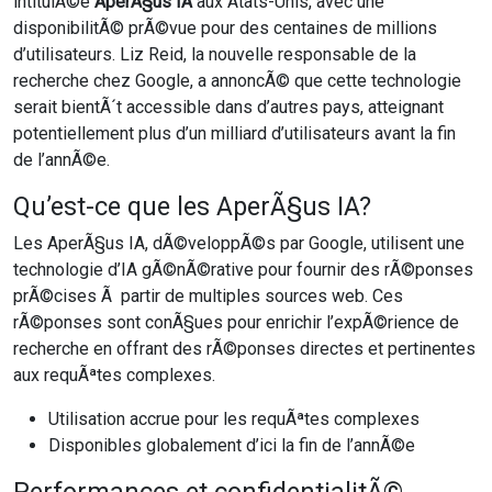
intitulÃ©e
AperÃ§us IA
aux Ãtats-Unis, avec une
disponibilitÃ© prÃ©vue pour des centaines de millions
d’utilisateurs. Liz Reid, la nouvelle responsable de la
recherche chez Google, a annoncÃ© que cette technologie
serait bientÃ´t accessible dans d’autres pays, atteignant
potentiellement plus d’un milliard d’utilisateurs avant la fin
de l’annÃ©e.
Qu’est-ce que les AperÃ§us IA?
Les AperÃ§us IA, dÃ©veloppÃ©s par Google, utilisent une
technologie d’IA gÃ©nÃ©rative pour fournir des rÃ©ponses
prÃ©cises Ã partir de multiples sources web. Ces
rÃ©ponses sont conÃ§ues pour enrichir l’expÃ©rience de
recherche en offrant des rÃ©ponses directes et pertinentes
aux requÃªtes complexes.
Utilisation accrue pour les requÃªtes complexes
Disponibles globalement d’ici la fin de l’annÃ©e