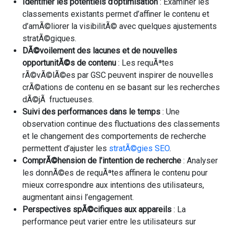
Identifier les potentiels d’optimisation
: Examiner les
classements existants permet d’affiner le contenu et
d’amÃ©liorer la visibilitÃ© avec quelques ajustements
stratÃ©giques.
DÃ©voilement des lacunes et de nouvelles
opportunitÃ©s de contenu
: Les requÃªtes
rÃ©vÃ©lÃ©es par GSC peuvent inspirer de nouvelles
crÃ©ations de contenu en se basant sur les recherches
dÃ©jÃ fructueuses.
Suivi des performances dans le temps
: Une
observation continue des fluctuations des classements
et le changement des comportements de recherche
permettent d’ajuster les
stratÃ©gies SEO
.
ComprÃ©hension de l’intention de recherche
: Analyser
les donnÃ©es de requÃªtes affinera le contenu pour
mieux correspondre aux intentions des utilisateurs,
augmentant ainsi l’engagement.
Perspectives spÃ©cifiques aux appareils
: La
performance peut varier entre les utilisateurs sur