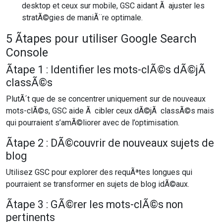
desktop et ceux sur mobile, GSC aidant Ã ajuster les
stratÃ©gies de maniÃ¨re optimale.
5 Ãtapes pour utiliser Google Search
Console
Ãtape 1 : Identifier les mots-clÃ©s dÃ©jÃ
classÃ©s
PlutÃ´t que de se concentrer uniquement sur de nouveaux
mots-clÃ©s, GSC aide Ã cibler ceux dÃ©jÃ classÃ©s mais
qui pourraient s’amÃ©liorer avec de l’optimisation.
Ãtape 2 : DÃ©couvrir de nouveaux sujets de
blog
Utilisez GSC pour explorer des requÃªtes longues qui
pourraient se transformer en sujets de blog idÃ©aux.
Ãtape 3 : GÃ©rer les mots-clÃ©s non
pertinents