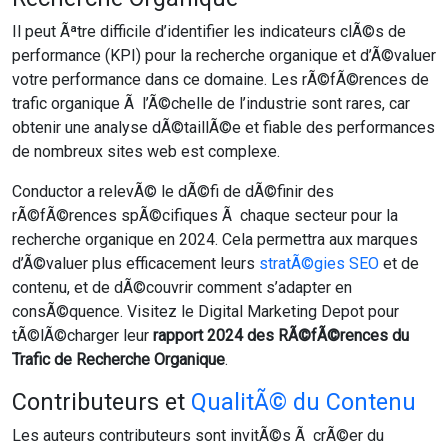
Il peut Ãªtre difficile d’identifier les indicateurs clÃ©s de
performance (KPI) pour la recherche organique et d’Ã©valuer
votre performance dans ce domaine. Les rÃ©fÃ©rences de
trafic organique Ã l’Ã©chelle de l’industrie sont rares, car
obtenir une analyse dÃ©taillÃ©e et fiable des performances
de nombreux sites web est complexe.
Conductor a relevÃ© le dÃ©fi de dÃ©finir des
rÃ©fÃ©rences spÃ©cifiques Ã chaque secteur pour la
recherche organique en 2024. Cela permettra aux marques
d’Ã©valuer plus efficacement leurs
stratÃ©gies SEO
et de
contenu, et de dÃ©couvrir comment s’adapter en
consÃ©quence. Visitez le Digital Marketing Depot pour
tÃ©lÃ©charger leur
rapport 2024 des RÃ©fÃ©rences du
Trafic de Recherche Organique
.
Contributeurs et
QualitÃ© du Contenu
Les auteurs contributeurs sont invitÃ©s Ã crÃ©er du