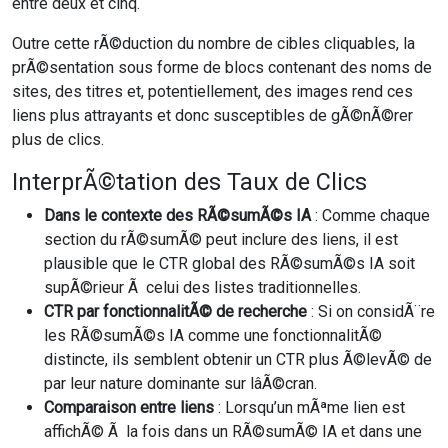
entre deux et cinq.
Outre cette rÃ©duction du nombre de cibles cliquables, la
prÃ©sentation sous forme de blocs contenant des noms de
sites, des titres et, potentiellement, des images rend ces
liens plus attrayants et donc susceptibles de gÃ©nÃ©rer
plus de clics.
InterprÃ©tation des Taux de Clics
Dans le contexte des RÃ©sumÃ©s IA
: Comme chaque
section du rÃ©sumÃ© peut inclure des liens, il est
plausible que le CTR global des RÃ©sumÃ©s IA soit
supÃ©rieur Ã celui des listes traditionnelles.
CTR par fonctionnalitÃ© de recherche
: Si on considÃ¨re
les RÃ©sumÃ©s IA comme une fonctionnalitÃ©
distincte, ils semblent obtenir un CTR plus Ã©levÃ© de
par leur nature dominante sur lâÃ©cran.
Comparaison entre liens
: Lorsqu’un mÃªme lien est
affichÃ© Ã la fois dans un RÃ©sumÃ© IA et dans une